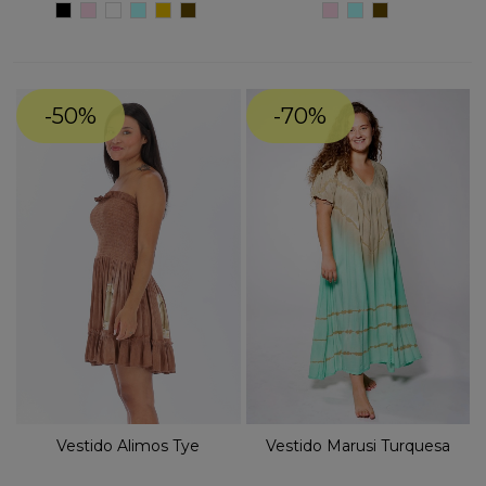
NEGRO
ROSA
BLANCO
TURQUESA
BEIGE
Marron
ROSA
TURQUESA
Marron
chocolate
chocolate
-50%
-70%
Vestido Alimos Tye
Vestido Marusi Turquesa