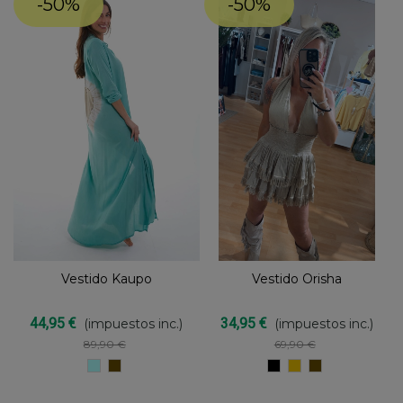
-50%
-50%
Vestido Kaupo
Vestido Orisha
44,95 €
34,95 €
(impuestos inc.)
(impuestos inc.)
89,90 €
69,90 €
TURQUESA
Marron
NEGRO
BEIGE
Marron
chocolate
chocolate