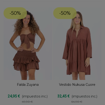
-50%
-50%
Falda Zuyana
Vestido Nukusa Cuore
24,95 €
32,45 €
(impuestos inc.)
(impuestos inc.)
49,90 €
64,90 €