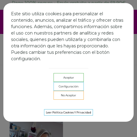
Pago 100% seguro - Envío gratuito a partir de 59.90€
ESTAMOS DE VACACIONES EN AGOSTO.LA WEB SIGUE
Este sitio utiliza cookies para personalizar el
ABIERTA Y LOS ENVIOS ONLINE SERAN LOS DIAS 3,10 Y
contenido, anuncios, analizar el tráfico y ofrecer otras
17 AGOSTO.FELIZ VERANO A TOD@S
funciones. Además, compartimos información sobre
el uso con nuestros partners de analítica y redes
sociales, quienes pueden utilizarla y combinarla con
otra información que les hayas proporcionado.
Puedes cambiar tus preferencias con el botón
Inicio
Basic
Prenda exterior
configuración.
PRENDA EXTERIOR
Aceptar
Filtrar por
Configuración
Alternar filtros
No Aceptar
Sig
Seleccionar
1/2
Leer Política Cookies Y Privacidad