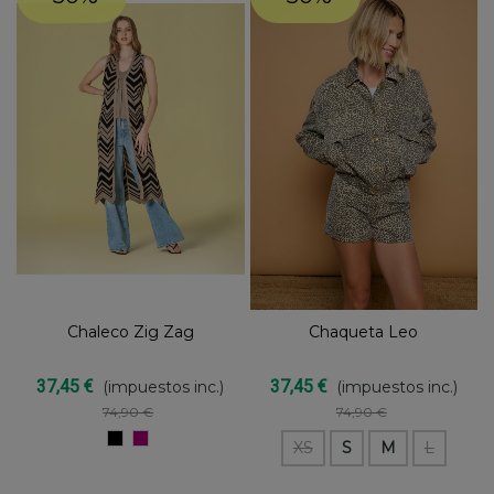
Chaleco Zig Zag
Chaqueta Leo
37,45 €
37,45 €
(impuestos inc.)
(impuestos inc.)
74,90 €
74,90 €
NEGRO
BUGANVILLA
XS
S
M
L