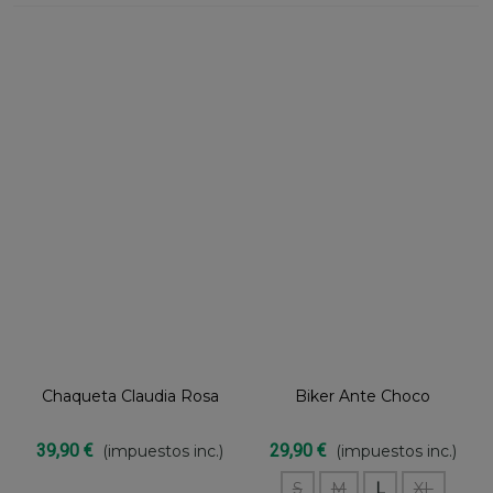
Chaqueta Claudia Rosa
Biker Ante Choco
39,90 €
29,90 €
(impuestos inc.)
(impuestos inc.)
S
M
L
XL