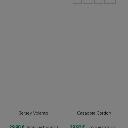
Jersey Volante
Cazadora Cordon
29,90 €
29,90 €
(impuestos inc.)
(impuestos inc.)