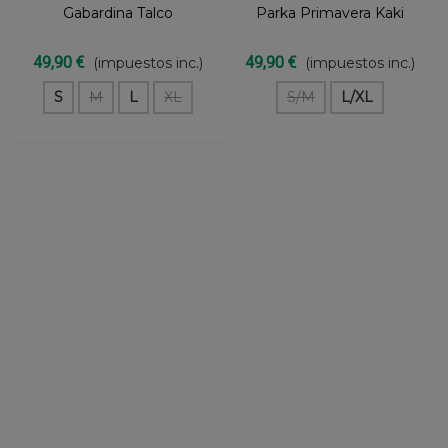
Gabardina Talco
Parka Primavera Kaki
49,90 €
49,90 €
(impuestos inc.)
(impuestos inc.)
S
M
L
XL
S/M
L/XL