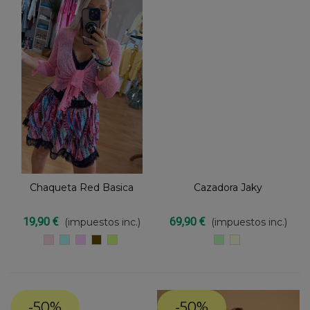
Chaqueta Red Basica
Cazadora Jaky
19,90 €
69,90 €
(impuestos inc.)
(impuestos inc.)
ROSA
TURQUESA
LILA
Marron
PISTACHO
VERDE
CRUDO
chocolate
MINT
-50%
-50%