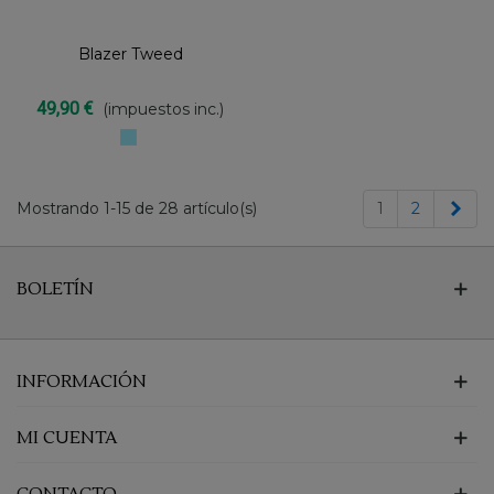
Blazer Tweed
49,90 €
(impuestos inc.)
AZUL
PASTEL
Sig
Mostrando 1-15 de 28 artículo(s)
1
2
BOLETÍN
INFORMACIÓN
MI CUENTA