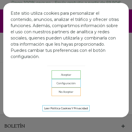
Pago 100% seguro - Envío gratuito a partir de 59.90€
ESTAMOS DE VACACIONES EN AGOSTO.LA WEB SIGUE
Este sitio utiliza cookies para personalizar el
ABIERTA Y LOS ENVIOS ONLINE SERAN LOS DIAS 3,10 Y
contenido, anuncios, analizar el tráfico y ofrecer otras
17 AGOSTO.FELIZ VERANO A TOD@S
funciones. Además, compartimos información sobre
el uso con nuestros partners de analítica y redes
sociales, quienes pueden utilizarla y combinarla con
otra información que les hayas proporcionado.
Puedes cambiar tus preferencias con el botón
Inicio
CAMALEONICA by Capriche
Navidad Camaleonica
configuración.
NAVIDAD CAMALEONICA
Aceptar
Modelos para brillar en fiestas o eventos
Configuración
No Aceptar
Lee mas
No hay productos en la categoría.
Leer Política Cookies Y Privacidad
BOLETÍN