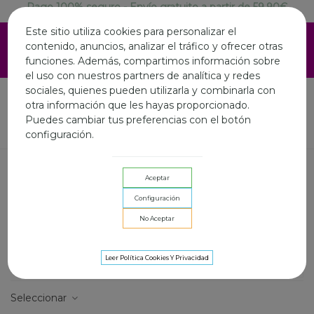
Pago 100% seguro - Envío gratuito a partir de 59.90€
ESTAMOS DE VACACIONES EN AGOSTO.LA WEB SIGUE
Este sitio utiliza cookies para personalizar el
ABIERTA Y LOS ENVIOS ONLINE SERAN LOS DIAS 3,10 Y
contenido, anuncios, analizar el tráfico y ofrecer otras
17 AGOSTO.FELIZ VERANO A TOD@S
funciones. Además, compartimos información sobre
el uso con nuestros partners de analítica y redes
sociales, quienes pueden utilizarla y combinarla con
otra información que les hayas proporcionado.
Puedes cambiar tus preferencias con el botón
Inicio
CAMALEONICA by Capriche
Accesorios Camaleónica
configuración.
ACCESORIOS CAMALEÓNICA
Aceptar
La
colección de accesorios de Camaleónica
incluye todo lo
Configuración
que necesitas para darle ese toque especial a tu look.
No Aceptar
Desde cinturones a la moda y collares únicos hasta gorras y
Lee mas
gorros que combinan estilo y funcionalidad. Cada pieza está
diseñada para complementar perfectamente tus outfits,
Leer Política Cookies Y Privacidad
Filtrar por
Alternar filtros
dándote un aire chic y original. ¡Encuentra tu accesorio ideal
para la nueva temporada!
Seleccionar