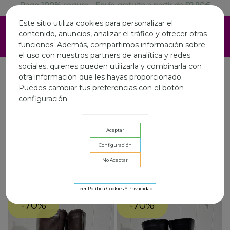
Pago 100% seguro - Envío gratuito a partir de 59.90€
ESTAMOS DE VACACIONES EN AGOSTO.LA WEB SIGUE
Este sitio utiliza cookies para personalizar el
ABIERTA Y LOS ENVIOS ONLINE SERAN LOS DIAS 3,10 Y
contenido, anuncios, analizar el tráfico y ofrecer otras
17 AGOSTO.FELIZ VERANO A TOD@S
funciones. Además, compartimos información sobre
el uso con nuestros partners de analítica y redes
sociales, quienes pueden utilizarla y combinarla con
otra información que les hayas proporcionado.
Puedes cambiar tus preferencias con el botón
Inicio
Calzado
Botas Altas
configuración.
BOTAS ALTAS
Aceptar
Filtrar por
Configuración
Alternar filtros
No Aceptar
Seleccionar
Leer Política Cookies Y Privacidad
-70%
-70%