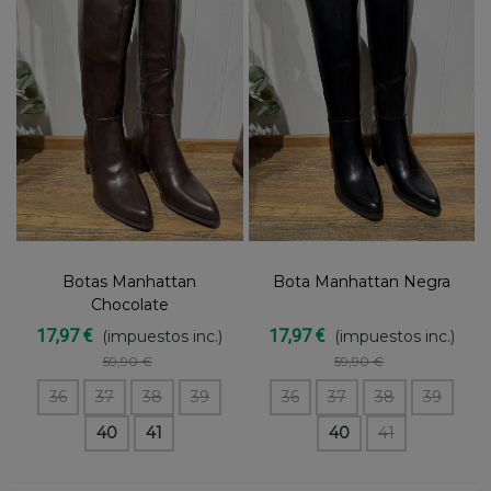
Botas Manhattan
Bota Manhattan Negra
Chocolate
17,97 €
17,97 €
(impuestos inc.)
(impuestos inc.)
59,90 €
59,90 €
36
37
38
39
36
37
38
39
40
41
40
41