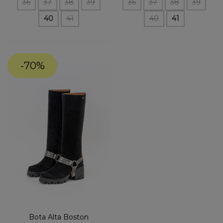
36
37
38
39
36
37
38
39
40
41
40
41
-70%
Bota Alta Boston