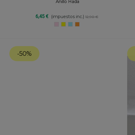
Anillo Hada
Compartir
6,45 €
(impuestos inc.)
12,90 €
ROSA
AMARILLO
AZUL
MANDARINA
PASTEL
-50%