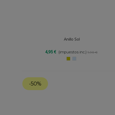
Anillo Sol
Compartir
4,95 €
(impuestos inc.)
9,90 €
dorado
PLATEADO
-50%