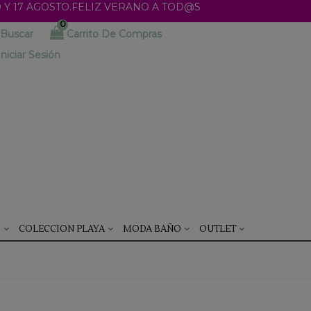
 Y 17 AGOSTO.FELIZ VERANO A TOD@S
0
Buscar
Carrito De Compras
Iniciar Sesión
S
COLECCION PLAYA
MODA BAÑO
OUTLET