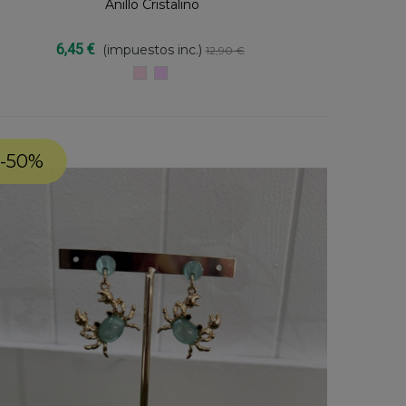
Anillo Cristalino
Compartir
6,45 €
(impuestos inc.)
12,90 €
ROSA
LILA
-50%