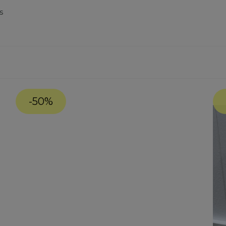
s
-50%