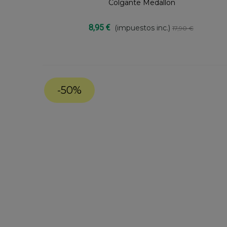
Colgante Medallon
Compartir
8,95 €
(impuestos inc.)
17,90 €
-50%