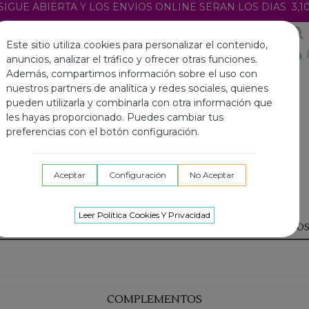
GUE ABIERTA Y LOS ENVIOS ONLINE SERAN LOS DIAS 3,10
¿Tienes alguna duda? Estamos a tu disposición
¡Escríbenos
Este sitio utiliza cookies para personalizar el contenido,
aquí!
anuncios, analizar el tráfico y ofrecer otras funciones.
Además, compartimos información sobre el uso con
nuestros partners de analítica y redes sociales, quienes
pueden utilizarla y combinarla con otra información que
les hayas proporcionado. Puedes cambiar tus
preferencias con el botón configuración.
Aceptar
Configuración
No Aceptar
Leer Política Cookies Y Privacidad
JAASE
NÜD & NKN
BASIC
CALZADO
COMPLEMENTO
COMPLEMENTOS