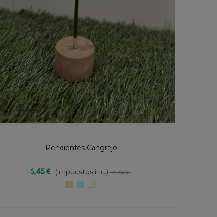
Pendientes Cangrejo
Compartir
6,45 €
(impuestos inc.)
12,90 €
SALMON
TURQUESA
Blanco
Roto