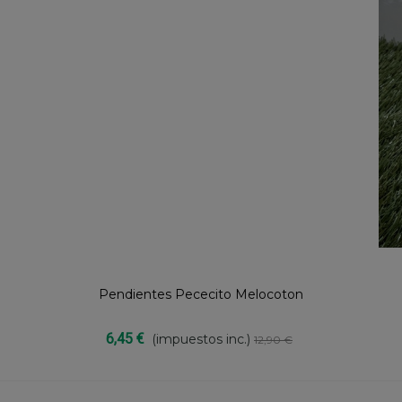
Pendientes Pececito Melocoton
Compartir
6,45 €
(impuestos inc.)
12,90 €