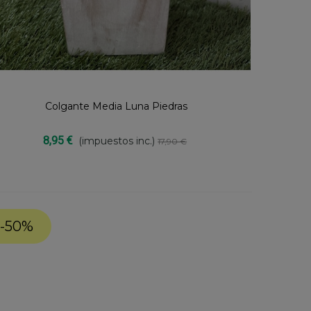
Colgante Media Luna Piedras
Compartir
8,95 €
(impuestos inc.)
17,90 €
-50%