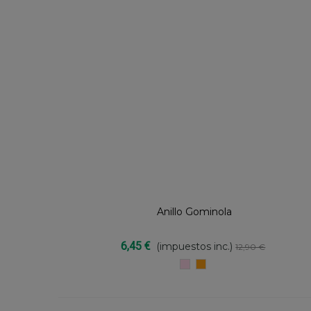
Anillo Gominola
Compartir
6,45 €
(impuestos inc.)
12,90 €
ROSA
NARANJA